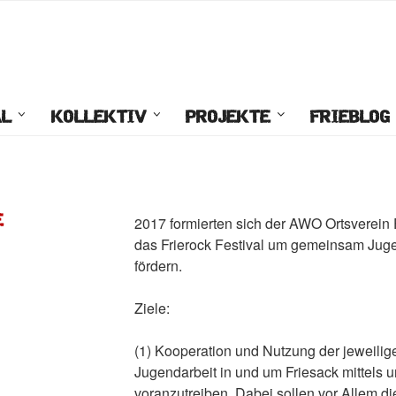
AL
KOLLEKTIV
PROJEKTE
FRIEBLOG
E
2017 formierten sich der AWO Ortsverein F
das Frierock Festival um gemeinsam Juge
fördern.
Ziele:
(1) Kooperation und Nutzung der jeweilig
Jugendarbeit in und um Friesack mittels u
voranzutreiben. Dabei sollen vor Allem di